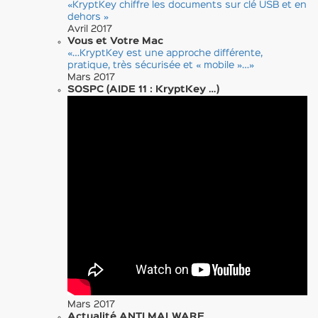
«KryptKey chiffre les documents sur clé USB et en
dehors »
Avril 2017
Vous et Votre Mac
«…KryptKey est une approche différente,
pratique, très sécurisée et « mobile »…»
Mars 2017
SOSPC (AIDE 11 : KryptKey …)
Mars 2017
Actualité ANTI MALWARE