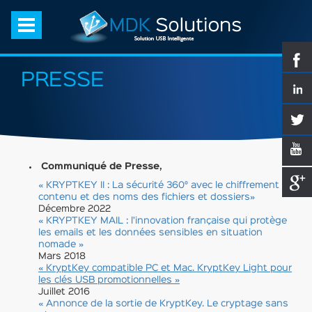
PRESSE
Communiqué de Presse,
« KRYPTKEY II : La sécurité 360° avec le chiffrement du
contenu et des noms des fichiers et dossiers»
Décembre 2022
« KRYPTKEY MAIL : l’innovation française qui protège
les emails et les données sensibles en situation
nomade »
Mars 2018
« KryptKey compatible PC et Mac. KryptKey Light pour
les clés USB promotionnelles »
Juillet 2016
« Annonce de la sortie de KryptKey. Le cryptage sans