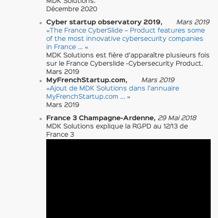
MDK Solutions.
Décembre 2020
Cyber startup observatory 2019,
Mars 2019
«The France CyberSlide – Product features some
of the most innovative cybersecurity companies
in France … «
MDK Solutions est fière d’apparaître plusieurs fois
sur le France Cyberslide -Cybersecurity Product.
Mars 2019
MyFrenchStartup.com,
Mars 2019
«Ajout de MDK Solutions dans l’annuaire
MyFrenchStartup.com … »
Mars 2019
France 3 Champagne-Ardenne,
29 Mai 2018
MDK Solutions explique la RGPD au 12/13 de
France 3