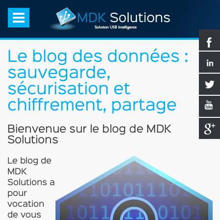
Le blog des données :
sauvegarde,
sécurisation et
chiffrement, partage
Bienvenue sur le blog de MDK
Solutions
Le blog de
MDK
Solutions a
pour
vocation
de vous