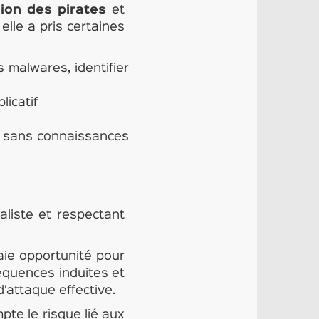
sion des pirates
et
elle a pris certaines
s malwares, identifier
licatif
en sans connaissances
éaliste et respectant
aie opportunité pour
équences induites et
’attaque effective.
te le risque lié aux