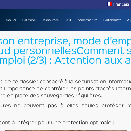
Français
Accueil
Solutions
Ressources
FAQ
Infrastructure
Partenariats
A 
n entreprise, mode d’emplo
oud personnellesComment s
ploi (2/3) : Attention aux 
t de ce dossier consacré à la sécurisation informat
l’importance de contrôler les points d’accès Intern
tre en place des sauvegardes régulières.
ures ne peuvent pas à elles seules protéger l’e
 sont à intégrer pour une protection optimale :