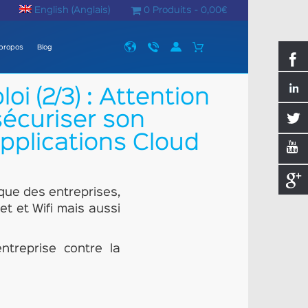
English
(
Anglais
)
0 Produits -
0,00
€
propos
Blog
i (2/3) : Attention
écuriser son
applications Cloud
ique des entreprises,
et et Wifi mais aussi
ntreprise contre la