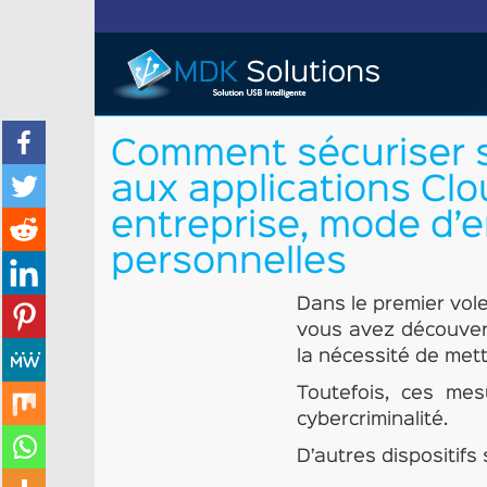
Comment sécuriser so
aux applications Cl
entreprise, mode d’em
personnelles
Dans le premier vole
vous avez découvert 
la nécessité de met
Toutefois, ces mes
cybercriminalité.
D’autres dispositifs