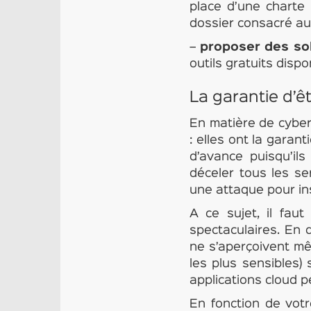
place d’une charte 
dossier consacré au
–
proposer des so
outils gratuits dispo
La garantie d’ê
En matière de cyberc
: elles ont la garan
d’avance puisqu’il
déceler tous les se
une attaque pour ins
A ce sujet, il fau
spectaculaires. En 
ne s’aperçoivent mê
les plus sensibles
applications cloud 
En fonction de vot