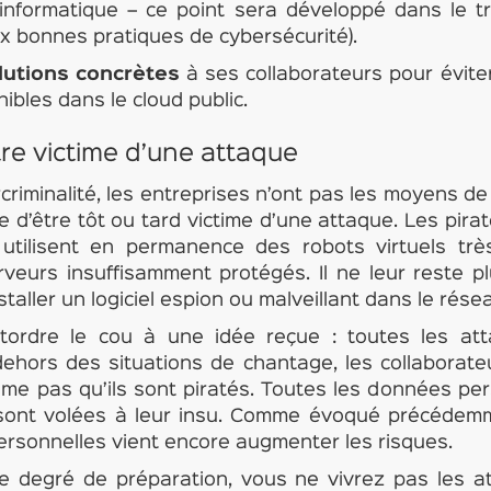
informatique – ce point sera développé dans le t
x bonnes pratiques de cybersécurité).
lutions concrètes
à ses collaborateurs pour éviter q
nibles dans le cloud public.
tre victime d’une attaque
riminalité, les entreprises n’ont pas les moyens de 
tie d’être tôt ou tard victime d’une attaque. Les pir
s utilisent en permanence des robots virtuels trè
rveurs insuffisamment protégés. Il ne leur reste pl
taller un logiciel espion ou malveillant dans le résea
t tordre le cou à une idée reçue : toutes les a
dehors des situations de chantage, les collaborateu
me pas qu’ils sont piratés. Toutes les données per
) sont volées à leur insu. Comme évoqué précédemm
personnelles vient encore augmenter les risques.
re degré de préparation, vous ne vivrez pas les 