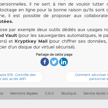
personnelles. Il ne sert à rien de vouloir lutter 
ockage en ligne pour la bonne raison qu’ils sont 
e, il est possible de proposer aux collaborat
ptées.
ose par exemple deux outils dédiés aux usages 
d Vault
(pour les sauvegardes automatiques, le par
iers) et
Kryptkey Mail
(pour chiffrer ses données,
cier d’un disque dur virtuel sécurisé).
Partage de cette page
oi (1/3) : Contrôle des
Comment sécuriser so
le des accès WIFI
personnel a
se
Mentions légales
C.G.V.
Boutique
Service Après 