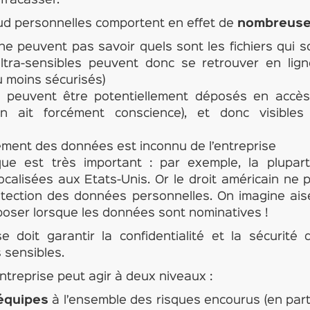
 fracasser.
oud personnelles comportent en effet de
nombreuses
 ne peuvent pas savoir quels sont les fichiers qui 
ltra-sensibles peuvent donc se retrouver en lig
u moins sécurisés)
rs peuvent être potentiellement déposés en accès
en ait forcément conscience), et donc visible
gement des données est inconnu de l’entreprise
ique est très important : par exemple, la plupa
ocalisées aux Etats-Unis. Or le droit américain ne 
tection des données personnelles. On imagine ai
poser lorsque les données sont nominatives !
ise doit garantir la confidentialité et la sécurit
 sensibles.
entreprise peut agir à deux niveaux :
 équipes
à l’ensemble des risques encourus (en parti