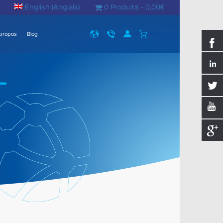
English
(
Anglais
)
0 Produits -
0,00
€
propos
Blog
L