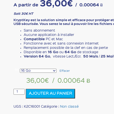
36,00
€
A partir de
/
0.00064 Ƀ
Soit 30€ HT
KryptKey est la solution simple et efficace pour protéger et
USB sécurisée. Vous serez le seul à pouvoir lire les fichiers c
Sans abonnement
Aucune application à installer
Compatible
PC et Mac
Fonctionne avec et sans connexion internet
Remplacement possible de la clef en cas de perte
Disponible en
16 Go
ou
64 Go
de stockage
Version 64 Go
, vitesse Lect./Ecr.
50 Mo/s
/
25 Mo/
Go
Effacer
36,00
€
/
0.00064 Ƀ
quantité
AJOUTER AU PANIER
de
KRYPTKEY
Clonée
UGS :
K2C16001
Catégorie :
Non classé