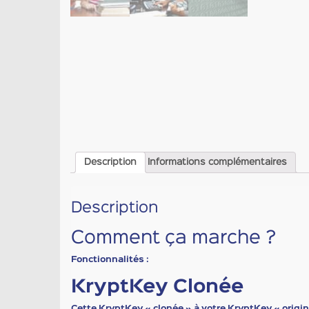
Description
Informations complémentaires
Description
Comment ça marche ?
Fonctionnalités :
KryptKey Clonée
Cette
KryptKey « clonée »
à votre
KryptKey
« origin