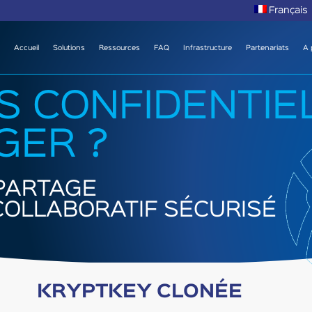
Français
Accueil
Solutions
Ressources
FAQ
Infrastructure
Partenariats
A 
S CONFIDENTIE
GER ?
PARTAGE
 COLLABORATIF SÉCURISÉ
KRYPTKEY CLONÉE