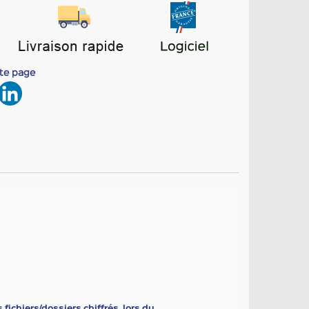
tte page
 fichiers/dossiers chiffrés, lors du