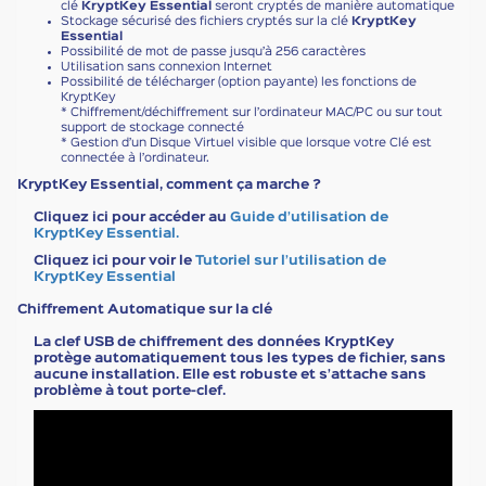
clé
KryptKey Essential
seront cryptés de manière automatique
Stockage sécurisé des fichiers cryptés sur la clé
KryptKey
Essential
Possibilité de mot de passe jusqu’à 256 caractères
Utilisation sans connexion Internet
Possibilité de télécharger (option payante) les fonctions de
KryptKey
* Chiffrement/déchiffrement sur l’ordinateur MAC/PC ou sur tout
support de stockage connecté
* Gestion d’un Disque Virtuel visible que lorsque votre Clé est
connectée à l’ordinateur.
KryptKey Essential, comment ça marche ?
Cliquez ici pour accéder au
Guide d’utilisation de
KryptKey Essential
.
Cliquez ici pour voir le
Tutoriel sur l’utilisation de
KryptKey Essential
Chiffrement Automatique sur la clé
La clef USB de chiffrement des données KryptKey
protège automatiquement tous les types de fichier, sans
aucune installation. Elle est robuste et s’attache sans
problème à tout porte-clef.